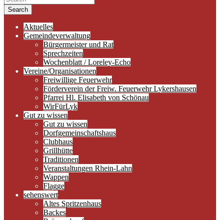
Search
Aktuelles
Gemeindeverwaltung
Bürgermeister und Rat
Sprechzeiten
Wochenblatt / Loreley-Echo
Vereine/Organisationen
Freiwillige Feuerwehr
Förderverein der Freiw. Feuerwehr Lykershausen
Pfarrei Hl. Elisabeth von Schönau
WirFürLyk
Gut zu wissen
Gut zu wissen
Dorfgemeinschaftshaus
Clubhaus
Grillhütte
Traditionen
Veranstaltungen Rhein-Lahn
Wappen
Flagge
sehenswert
Altes Spritzenhaus
Backes