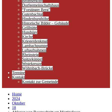
Brömserkopf
Dorfgemeinschaftshaus
“Forstinger Berg”
Gutenbachtal
Hindenburghöhe
Historische Bilder – Gebäude
Grillhütte
Hundslay
Kirche
Kriegerdenkmal
Lambachpumpe
Luftaufnahmen
Rheinsteig
Spitzeküppel
Wegekreuze
Wöhrsbach-Brücke
Termine
Kontakt
Kontakt zur Gemeinde
Home
2024
Oktober
18